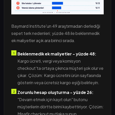
Baymard Institute'un 49 araştırmadan derlediği
sepet terk nedenleri; yüzde 48 ile beklenmedik
ek maliyetler açık ara birinci sırada.
Beklenmedik ek maliyetler - yüzde 48:
Kargo ücreti, vergi veya komisyon
checkout'ta ortaya çıkınca müşteri şok olur ve
çıkar. Çözüm: Kargo ücretini ürün sayfasında
gösterin veya ücretsiz kargo eşiği belirleyin.
Zorunlu hesap oluşturma - yüzde 26:
"Devam etmek için kayıt olun" butonu
müşterilerin dörtte birini kaybettiriyor. Çözüm:
Misafir checkout mutlaka sunun.