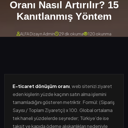
Oranı Nasıl Artırılır? 15
Kanıtlanmış Yöntem
ALFA Dizayn Admin
29 dk okuma
120 okunma
E-ticaret dönüşüm oranı
, web sitenizi ziyaret
eden kişilerin yüzde kaçının satın alma işlemini
tamamladığını gösteren metriktir. Formül: (Sipariş
Sayısı / Toplam Ziyaretçi) x 100. Global ortalama
tek haneli yüzdelerde seyreder; Türkiye'de ise
taksit ve kapıda ödeme alışkanlıkları nedeniyle