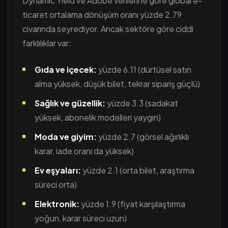
Dynamic Yield ve Adobe verilerine göre global e-
ticaret ortalama dönüşüm oranı yüzde 2.79
civarında seyrediyor. Ancak sektöre göre ciddi
farklılıklar var:
Gıda ve içecek:
yüzde 6.11 (dürtüsel satın
alma yüksek, düşük bilet, tekrar sipariş güçlü)
Sağlık ve güzellik:
yüzde 3.3 (sadakat
yüksek, abonelik modelleri yaygın)
Moda ve giyim:
yüzde 2.7 (görsel ağırlıklı
karar, iade oranı da yüksek)
Ev eşyaları:
yüzde 2.1 (orta bilet, araştırma
süreci orta)
Elektronik:
yüzde 1.9 (fiyat karşılaştırma
yoğun, karar süreci uzun)