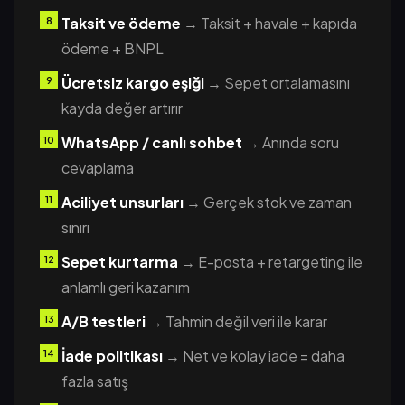
Taksit ve ödeme
→ Taksit + havale + kapıda
ödeme + BNPL
Ücretsiz kargo eşiği
→ Sepet ortalamasını
kayda değer artırır
WhatsApp / canlı sohbet
→ Anında soru
cevaplama
Aciliyet unsurları
→ Gerçek stok ve zaman
sınırı
Sepet kurtarma
→ E-posta + retargeting ile
anlamlı geri kazanım
A/B testleri
→ Tahmin değil veri ile karar
İade politikası
→ Net ve kolay iade = daha
fazla satış