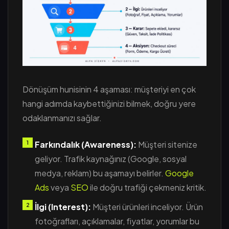
Dönüşüm hunisinin 4 aşaması: müşteriyi en çok
hangi adımda kaybettiğinizi bilmek, doğru yere
odaklanmanızı sağlar.
Farkındalık (Awareness):
Müşteri sitenize
geliyor. Trafik kaynağınız (Google, sosyal
medya, reklam) bu aşamayı belirler.
Google
Ads
veya
SEO
ile doğru trafiği çekmeniz kritik.
İlgi (Interest):
Müşteri ürünleri inceliyor. Ürün
fotoğrafları, açıklamalar, fiyatlar, yorumlar bu