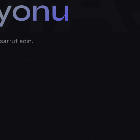
MA
yonu
sarruf edin.