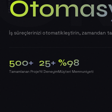
O
PROFESYONEL
Otomas
İş süreçlerinizi otomatikleştirin, zamandan ta
500+
25+
%98
Tamamlanan Proje
Yıl Deneyim
Müşteri Memnuniyeti