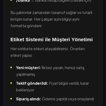
/banka
→ Banka hesap bilgileri (havale için)
Bu şablonlar zamandan tasarruf sağlar ve tutarlı
iletişim sunar. Her çalışan aynı bilgiyi aynı
formatta gönderir.
Etiket Sistemi ile Müşteri Yönetimi
Her sohbete etiket atayabilirsiniz. Önerilen
etiket yapısı:
Yeni müşteri:
İlk kez yazan, henüz satış
yapılmamış
Teklif gönderildi:
Fiyat bilgisi verildi, karar
bekleniyor
Sipariş alındı:
Ödeme yapıldı veya onaylandı