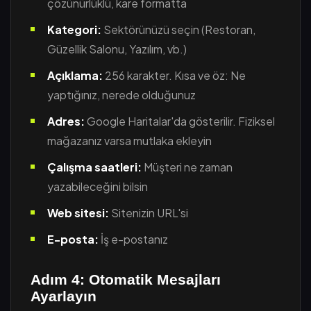
çözünürlüklü, kare formatta
Kategori:
Sektörünüzü seçin (Restoran,
Güzellik Salonu, Yazılım, vb.)
Açıklama:
256 karakter. Kısa ve öz: Ne
yaptığınız, nerede olduğunuz
Adres:
Google Haritalar'da gösterilir. Fiziksel
mağazanız varsa mutlaka ekleyin
Çalışma saatleri:
Müşteri ne zaman
yazabileceğini bilsin
Web sitesi:
Sitenizin URL'si
E-posta:
İş e-postanız
Adım 4: Otomatik Mesajları
Ayarlayın