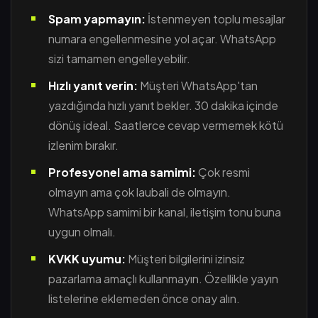
Spam yapmayın:
İstenmeyen toplu mesajlar
numara engellenmesine yol açar. WhatsApp
sizi tamamen engelleyebilir.
Hızlı yanıt verin:
Müşteri WhatsApp'tan
yazdığında hızlı yanıt bekler. 30 dakika içinde
dönüş ideal. Saatlerce cevap vermemek kötü
izlenim bırakır.
Profesyonel ama samimi:
Çok resmi
olmayın ama çok laubali de olmayın.
WhatsApp samimi bir kanal, iletişim tonu buna
uygun olmalı.
KVKK uyumu:
Müşteri bilgilerini izinsiz
pazarlama amaçlı kullanmayın. Özellikle yayın
listelerine eklemeden önce onay alın.