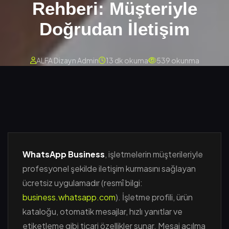
Rehberi: Müşteriyle
Doğrudan İletişim
ALFA Dizayn Admin
13 dk okuma
539 okunma
WhatsApp Business
, işletmelerin müşterileriyle
profesyonel şekilde iletişim kurmasını sağlayan
ücretsiz uygulamadır (resmî bilgi:
business.whatsapp.com
). İşletme profili, ürün
kataloğu, otomatik mesajlar, hızlı yanıtlar ve
etiketleme gibi ticari özellikler sunar. Mesaj açılma