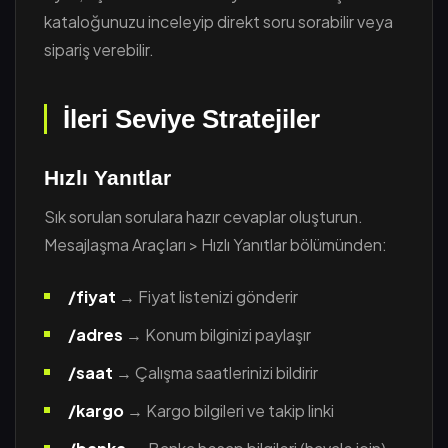
kataloğunuzu inceleyip direkt soru sorabilir veya
sipariş verebilir.
İleri Seviye Stratejiler
Hızlı Yanıtlar
Sık sorulan sorulara hazır cevaplar oluşturun.
Mesajlaşma Araçları > Hızlı Yanıtlar bölümünden:
/fiyat
→ Fiyat listenizi gönderir
/adres
→ Konum bilginizi paylaşır
/saat
→ Çalışma saatlerinizi bildirir
/kargo
→ Kargo bilgileri ve takip linki