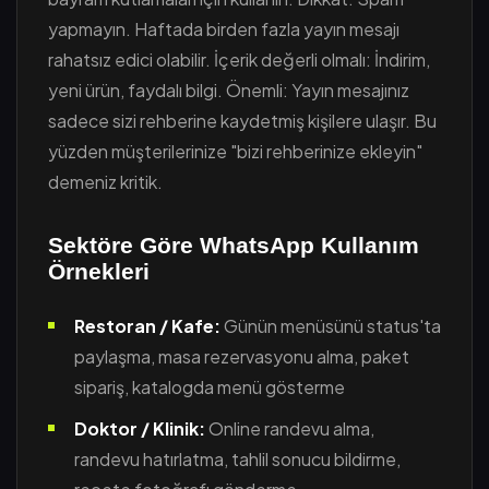
yapmayın. Haftada birden fazla yayın mesajı
rahatsız edici olabilir. İçerik değerli olmalı: İndirim,
yeni ürün, faydalı bilgi. Önemli: Yayın mesajınız
sadece sizi rehberine kaydetmiş kişilere ulaşır. Bu
yüzden müşterilerinize "bizi rehberinize ekleyin"
demeniz kritik.
Sektöre Göre WhatsApp Kullanım
Örnekleri
Restoran / Kafe:
Günün menüsünü status'ta
paylaşma, masa rezervasyonu alma, paket
sipariş, katalogda menü gösterme
Doktor / Klinik:
Online randevu alma,
randevu hatırlatma, tahlil sonucu bildirme,