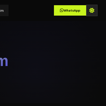
şim
WhatsApp
ım