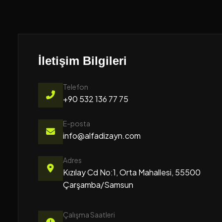
İletişim Bilgileri
Telefon
+90 532 136 77 75
E-posta
info@alfadizayn.com
Adres
Kızılay Cd No:1, Orta Mahallesi, 55500
Çarşamba/Samsun
Çalışma Saatleri