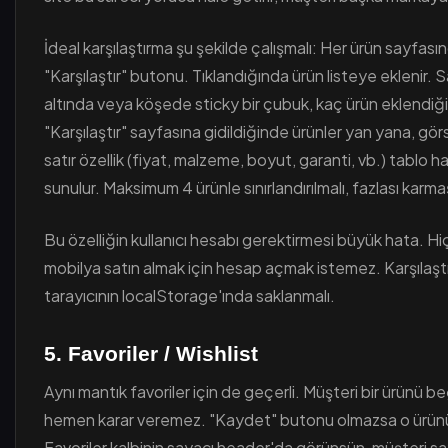
İdeal karşılaştırma şu şekilde çalışmalı: Her ürün sayfası
"Karşılaştır" butonu. Tıklandığında ürün listeye eklenir. 
altında veya köşede sticky bir çubuk, kaç ürün eklendiğin
"Karşılaştır" sayfasına gidildiğinde ürünler yan yana, gör
satır özellik (fiyat, malzeme, boyut, garanti, vb.) tablo h
sunulur. Maksimum 4 ürünle sınırlandırılmalı, fazlası karma
Bu özelliğin kullanıcı hesabı gerektirmesi büyük hata. Hi
mobilya satın almak için hesap açmak istemez. Karşılaştı
tarayıcının localStorage'ında saklanmalı.
5. Favoriler / Wishlist
Aynı mantık favoriler için de geçerli. Müşteri bir ürünü 
hemen karar veremez. "Kaydet" butonu olmazsa o ürünü
Favoriler kalbinin sayacı header'da görünsün, müşteri s