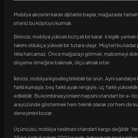
Mobilya alıcısının kararı dijitalde başlar, mağazada tama
siteniz bu köprüyü kurmalı.
Birincisi, mobilya yüksek bütçeli bir karar. 6 kişilik yemek
takımı oldukça yüksek bir tutara ulaşır. Müşteri bu kadar
tıkla harcamaz. Önce mağazayı görmek, malzemeyi do
döşeme örneğine bakmak, ölçü almak ister.
İkincisi, mobilya kişiselleştirilebilir bir ürün. Aynı sandaly
farklı kumaşla, beş farklı ayak rengiyle, üç farklı yükseklik
edilebilir. Bu kombinasyonların hepsini standart bir e-ti
arayüzünde göstermek hem teknik olarak zor hem de kul
deneyimini bozar.
Üçüncüsü, mobilya teslimatı standart kargo değildir. Y
25 kg, koltuk takımı 200 kg gelir. Adres bazlı özel nakliye,