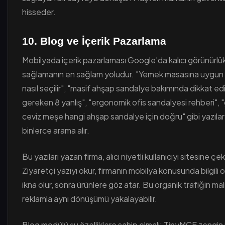
hisseder.
10. Blog ve İçerik Pazarlama
Mobilyada içerik pazarlaması Google'da kalıcı görünürlü
sağlamanın en sağlam yoludur. "Yemek masasına uygun
nasıl seçilir", "masif ahşap sandalye bakımında dikkat ed
gereken 8 yanlış", "ergonomik ofis sandalyesi rehberi",
ceviz meşe hangi ahşap sandalye için doğru" gibi yazılar
binlerce arama alır.
Bu yazıları yazan firma, alıcı niyetli kullanıcıyı sitesine çek
Ziyaretçi yazıyı okur, firmanın mobilya konusunda bilgili
ikna olur, sonra ürünlere göz atar. Bu organik trafiğin maliy
reklamla aynı dönüşümü yakalayabilir.
Blog modülü şu özelliklere sahip olmalı: TinyMCE zengin