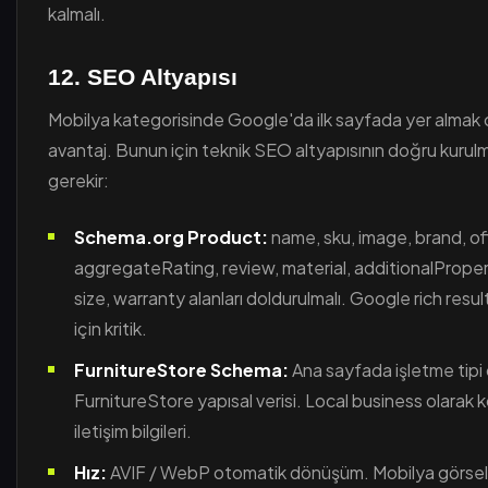
kalmalı.
12. SEO Altyapısı
Mobilya kategorisinde Google'da ilk sayfada yer almak c
avantaj. Bunun için teknik SEO altyapısının doğru kurul
gerekir:
Schema.org Product:
name, sku, image, brand, of
aggregateRating, review, material, additionalProper
size, warranty alanları doldurulmalı. Google rich resu
için kritik.
FurnitureStore Schema:
Ana sayfada işletme tipi 
FurnitureStore yapısal verisi. Local business olarak
iletişim bilgileri.
Hız:
AVIF / WebP otomatik dönüşüm. Mobilya görsell