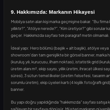
9. Hakkımızda: Markanın Hikayesi
Mobilya satın alan kişi marka geçmişine bakar. "Bu firma
yıllıktır?", "Atölye nerede?", "Kim üretiyor?" gibi sorular 
geçer. Hakkımızda sayfası tek paragraf metin olmamalı.
İdeal yapı: Hero bölümü (başlık + alt başlık), atölye veya
showroom'dan tam genişlikte bir görsel banner, marka h
(kuruluş yılı, kurucusu, ilham noktası), istatistik grid (kuruluş
üretim alanı m², ekip sayısı, yıllık üretim, ihracat ülkesi say
süresi), 3 sütun temel ilkeler (üretim felsefesi, tasarım an
sorumlu üretim), ekip üyeleri kartı (4 kişilik fotoğraflı grid
banner.
Bu yapı doğru yapıldığında "hakkımızda" sayfası satışa k
sağlayan bir sayfaya dönüşür. Müşteri markanın güvenil