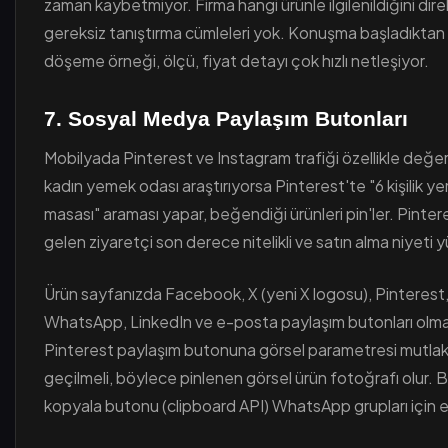
zaman kaybetmiyor. Firma hangi ürünle ilgilenildiğini dir
gereksiz tanıştırma cümleleri yok. Konuşma başladıktan
döşeme örneği, ölçü, fiyat detayı çok hızlı netleşiyor.
7. Sosyal Medya Paylaşım Butonları
Mobilyada Pinterest ve Instagram trafiği özellikle değerli
kadın yemek odası araştırıyorsa Pinterest'te "6 kişilik y
masası" araması yapar, beğendiği ürünleri pin'ler. Pinter
gelen ziyaretçi son derece nitelikli ve satın alma niyeti y
Ürün sayfanızda Facebook, X (yeni X logosu), Pinterest
WhatsApp, LinkedIn ve e-posta paylaşım butonları olmal
Pinterest paylaşım butonuna görsel parametresi mutla
geçilmeli, böylece pinlenen görsel ürün fotoğrafı olur. 
kopyala butonu (clipboard API) WhatsApp grupları için e