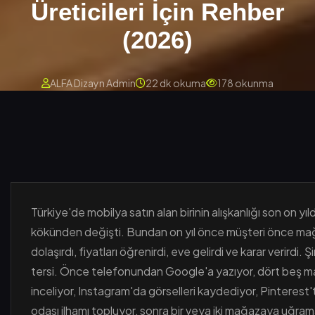
Üreticileri İçin Rehber
(2026)
ALFA Dizayn Admin
22 dk okuma
178 okunma
Türkiye'de mobilya satın alan birinin alışkanlığı son on yıl
kökünden değişti. Bundan on yıl önce müşteri önce m
dolaşırdı, fiyatları öğrenirdi, eve gelirdi ve karar verirdi. 
tersi. Önce telefonundan Google'a yazıyor, dört beş m
inceliyor, Instagram'da görselleri kaydediyor, Pinteres
odası ilhamı topluyor, sonra bir veya iki mağazaya uğram