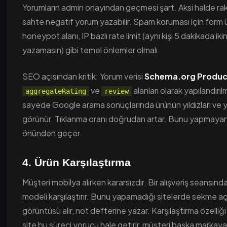
Yorumların admin onayından geçmesi şart. Aksi halde rak
sahte negatif yorum yazabilir. Spam koruması için form
honeypot alanı, IP bazlı rate limit (aynı kişi 5 dakikada ik
yazamasın) gibi temel önlemler olmalı.
SEO açısından kritik: Yorum verisi
Schema.org Produc
ve
alanları olarak yapılandırıl
aggregateRating
review
sayede Google arama sonuçlarında ürünün yıldızları ve 
görünür. Tıklanma oranı doğrudan artar. Bunu yapmayan 
önünden geçer.
4. Ürün Karşılaştırma
Müşteri mobilya alırken kararsızdır. Bir alışveriş seansınd
modeli karşılaştırır. Bunu yapamadığı sitelerde sekme aç
görüntüsü alır, not defterine yazar. Karşılaştırma özelli
site bu süreci yorucu hale getirir, müşteri başka markaya