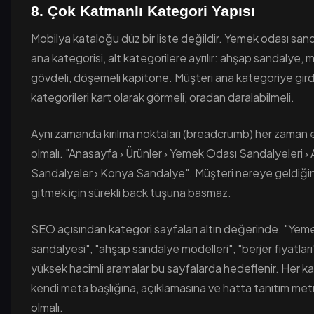
8. Çok Katmanlı Kategori Yapısı
Mobilya kataloğu düz bir liste değildir. Yemek odası sand
ana kategorisi, alt kategorilere ayrılır: ahşap sandalye, 
gövdeli, döşemeli kapitone. Müşteri ana kategoriye gird
kategorileri kart olarak görmeli, oradan daralabilmeli.
Aynı zamanda kırılma noktaları (breadcrumb) her zaman
olmalı. "Anasayfa › Ürünler › Yemek Odası Sandalyeleri ›
Sandalyeler › Konya Sandalye". Müşteri nereye geldiğini b
gitmek için sürekli back tuşuna basmaz.
SEO açısından kategori sayfaları altın değerinde. "Yem
sandalyesi", "ahşap sandalye modelleri", "berjer fiyatları"
yüksek hacimli aramalar bu sayfalarda hedeflenir. Her k
kendi meta başlığına, açıklamasına ve hatta tanıtım met
olmalı.