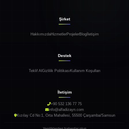
Şirket
Hakkımızda
Hizmetler
Projeler
Blog
İletişim
Destek
Teklif Al
Gizlilik Politikası
Kullanım Koşulları
İletişim
+90 532 136 77 75
info@alfadizayn.com
Kızılay Cd No:1, Orta Mahallesi, 55500 Çarşamba/Samsun
Yeniliklerden haberdar olun