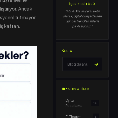
İÇERIK EDITÖRÜ
ştiriyor. Ancak
"ALFA Dizayn içerik ekibi
esyonel tutmuyor.
olarak, dijital dünyadaki en
güncel trendleri sizlerle
iş kaftan.
paylaşıyoruz."
ARA
KATEGORILER
Dijital
14
Pazarlama
E-Ticaret
3