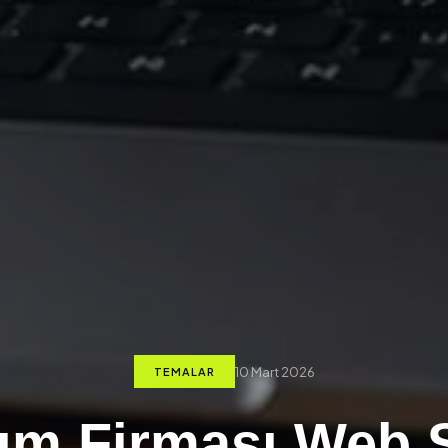
10 Mart 2026
TEMALAR
lım Firması Web S