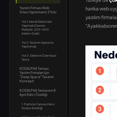
harika web uyg
Yazılım Firması Web
Sitesi Yaptırmanın 3 Yolu
yazılım firmal
Yol 1: Kendi Ekibinizle
"Ayakkabıcının
Yapmak (Zaman
Maliyeti: 200-500
Adam-Saat)
Yol 2: Tasarım Ajansına
Yaptırmak
Yol 3: Sektöre Özel Hazır
Tema
KODALPHA Teması:
Yazılım Firmaları İçin
"Deep Space" Tasarım
Konsepti
KODALPHA Temasının 8
Ayırt Edici Özelliği
1. Particle Canvas Hero:
Kodun Estetiği