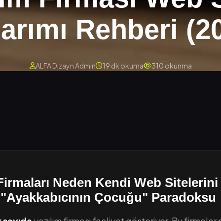
arımı Rehberi (2
ALFA Dizayn Admin
19 dk okuma
310 okunma
Firmaları Neden Kendi Web Sitelerini
 "Ayakkabıcının Çocuğu" Paradoksu
 sayıda
yazılım firması faaliyet gösteriyor. Bu firmalar