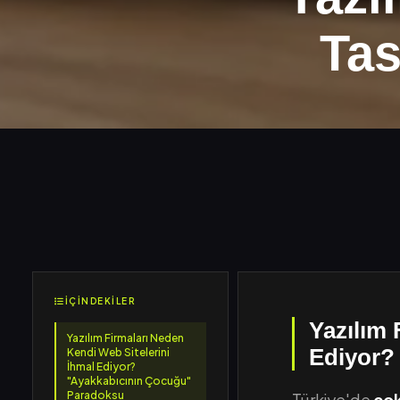
Tas
İÇINDEKILER
Yazılım 
Yazılım Firmaları Neden
Ediyor?
Kendi Web Sitelerini
İhmal Ediyor?
"Ayakkabıcının Çocuğu"
Paradoksu
Türkiye'de
çok