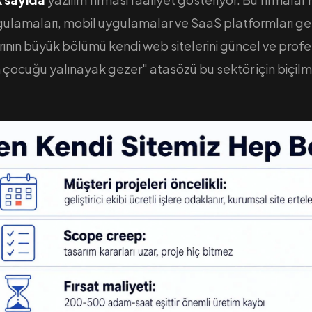
ulamaları, mobil uygulamalar ve SaaS platformları geli
arının büyük bölümü kendi web sitelerini güncel ve prof
 çocuğu yalınayak gezer" atasözü bu sektör için biçilm