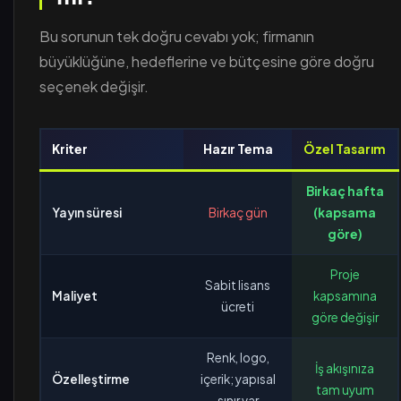
Bu sorunun tek doğru cevabı yok; firmanın
büyüklüğüne, hedeflerine ve bütçesine göre doğru
seçenek değişir.
Kriter
Hazır Tema
Özel Tasarım
Birkaç hafta
Yayın süresi
Birkaç gün
(kapsama
göre)
Proje
Sabit lisans
Maliyet
kapsamına
ücreti
göre değişir
Renk, logo,
İş akışınıza
Özelleştirme
içerik; yapısal
tam uyum
sınır var