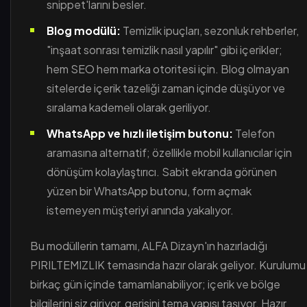
snippet'larını besler.
Blog modülü:
Temizlik ipuçları, sezonluk rehberler,
"inşaat sonrası temizlik nasıl yapılır" gibi içerikler;
hem SEO hem marka otoritesi için. Blog olmayan
sitelerde içerik tazeliği zaman içinde düşüyor ve
sıralama kademeli olarak geriliyor.
WhatsApp ve hızlı iletişim butonu:
Telefon
aramasına alternatif; özellikle mobil kullanıcılar için
dönüşüm kolaylaştırıcı. Sabit ekranda görünen
yüzen bir WhatsApp butonu, form açmak
istemeyen müşteriyi anında yakalıyor.
Bu modüllerin tamamı, ALFA Dizayn'ın hazırladığı
PIRILTEMIZLIK temasında hazır olarak geliyor. Kurulumu
birkaç gün içinde tamamlanabiliyor; içerik ve bölge
bilgilerini siz giriyor, gerisini tema yapısı taşıyor. Hazır