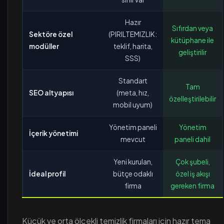
Hazır
Sıfırdan veya
Sektöre özel
(PIRILTEMIZLIK:
kütüphane ile
modüller
teklif, harita,
geliştirilir
SSS)
Standart
Tam
SEO altyapısı
(meta, hız,
özelleştirilebilir
mobil uyum)
Yönetim paneli
Yönetim
İçerik yönetimi
mevcut
paneli dahil
Yeni kurulan,
Çok şubeli,
İdeal profil
bütçe odaklı
özel iş akışı
firma
gereken firma
Küçük ve orta ölçekli temizlik firmaları için hazır tema