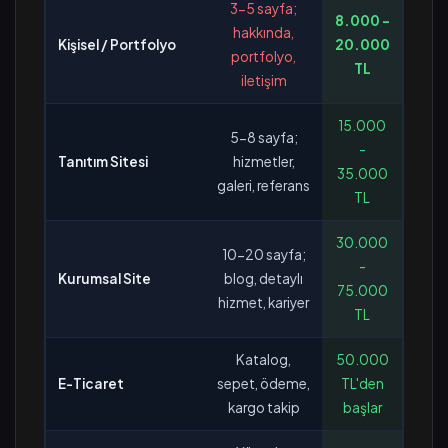
3-5 sayfa;
8.000 -
hakkında,
Kişisel / Portfolyo
20.000
portfolyo,
TL
iletişim
15.000
5-8 sayfa;
-
Tanıtım Sitesi
hizmetler,
35.000
galeri, referans
TL
30.000
10-20 sayfa;
-
Kurumsal Site
blog, detaylı
75.000
hizmet, kariyer
TL
Katalog,
50.000
E-Ticaret
sepet, ödeme,
TL'den
kargo takip
başlar