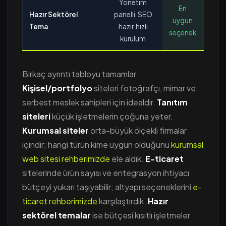
Yönetim
En
Hazır Sektörel
panelli, SEO
uygun
Tema
hazır, hızlı
seçenek
kurulum
Birkaç ayrıntı tabloyu tamamlar.
Kişisel/portfolyo
siteleri fotoğrafçı, mimar ve
serbest meslek sahipleri için idealdir.
Tanıtım
siteleri
küçük işletmelerin çoğuna yeter.
Kurumsal siteler
orta-büyük ölçekli firmalar
içindir; hangi türün kime uygun olduğunu
kurumsal
web sitesi rehberimizde
ele aldık.
E-ticaret
sitelerinde ürün sayısı ve entegrasyon ihtiyacı
bütçeyi yukarı taşıyabilir; altyapı seçeneklerini
e-
ticaret rehberimizde
karşılaştırdık.
Hazır
sektörel temalar
ise bütçesi kısıtlı işletmeler