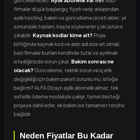
güncellenebilir).
Aylık abonelik var mı?
Bazı
firmalar düşük başlangıç fiyatı verip arkasından
aylık hosting, bakım ve güncelleme ücreti ekler; yıl
sonundaki toplam, başta söylenenin çok üstüne
çıkabilir.
Kaynak kodlar kime ait?
Proje
bittiğinde kaynak kod ve alan adı size ait olmalı;
bazı firmalar bunları kendinde tutar ve ayrılmak
istediğinizde sorun çıkar.
Bakım sonrası ne
olacak?
Güncelleme, teknik sorun ve içerik
değişikliği için bakım paketi zorunlu mu, isteğe
bağlı mı? ALFA Dizayn aylık abonelik almaz; tek
seferlik ödeme modeliyle çalışır, temel desteği
projeye dahil eder, ek bakım ise tamamen tercihe
bağlıdır.
Neden Fiyatlar Bu Kadar