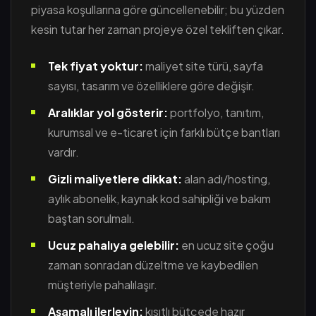
piyasa koşullarına göre güncellenebilir; bu yüzden
kesin tutar her zaman projeye özel tekliften çıkar.
Tek fiyat yoktur:
maliyet site türü, sayfa
sayısı, tasarım ve özelliklere göre değişir.
Aralıklar yol gösterir:
portfolyo, tanıtım,
kurumsal ve e-ticaret için farklı bütçe bantları
vardır.
Gizli maliyetlere dikkat:
alan adı/hosting,
aylık abonelik, kaynak kod sahipliği ve bakım
baştan sorulmalı.
Ucuz pahalıya gelebilir:
en ucuz site çoğu
zaman sonradan düzeltme ve kaybedilen
müşteriyle pahalılaşır.
Aşamalı ilerleyin:
kısıtlı bütçede hazır